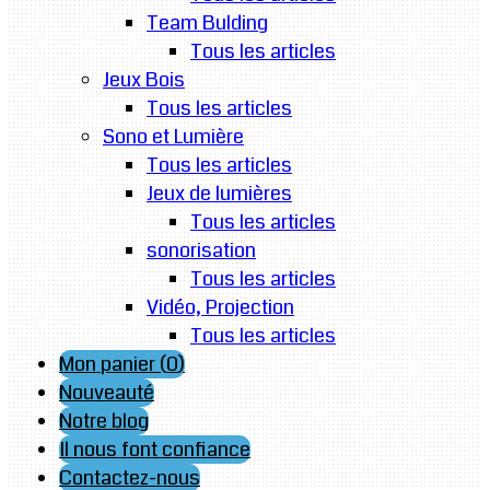
Team Bulding
Tous les articles
Jeux Bois
Tous les articles
Sono et Lumière
Tous les articles
Jeux de lumières
Tous les articles
sonorisation
Tous les articles
Vidéo, Projection
Tous les articles
Mon panier (
0
)
Nouveauté
Notre blog
Il nous font confiance
Contactez-nous