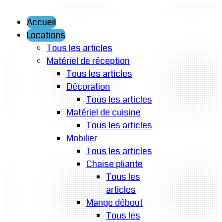
Accueil
Locations
Tous les articles
Matériel de réception
Tous les articles
Décoration
Tous les articles
Matériel de cuisine
Tous les articles
Mobilier
Tous les articles
Chaise pliante
Tous les
articles
Mange débout
Tous les