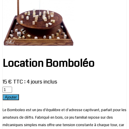
Location Bomboléo
15 € TTC
:
4 jours inclus
Le Bomboleo est un jeu d'équilibre et d'adresse captivant, parfait pour les
amateurs de défis. Fabriqué en bois, ce jeu familial repose sur des
mécaniques simples mais offre une tension constante à chaque tour, car