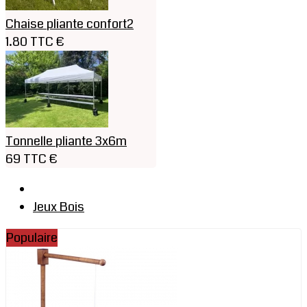
Chaise pliante confort2
1.80 TTC €
Tonnelle pliante 3x6m
69 TTC €
Jeux Bois
Populaire