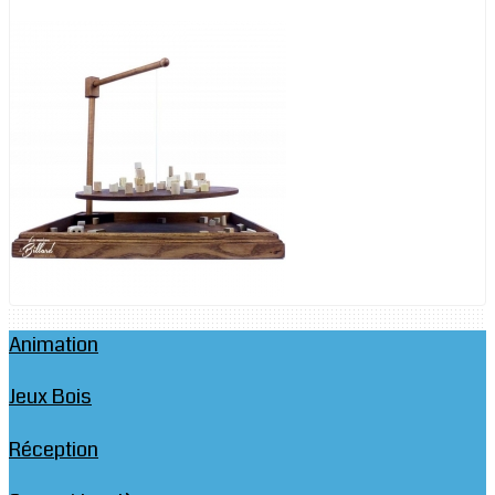
Animation
Jeux Bois
Réception