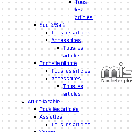
Tous
les
articles
Sucré/Salé
Tous les articles
Accessoires
Tous les
articles
Tonnelle pliante
Tous les articles
Accessoires
Tous les
articles
Art de la table
Tous les articles
Assiettes
Tous les articles