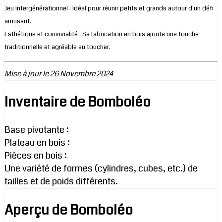
Jeu intergénérationnel : Idéal pour réunir petits et grands autour d'un défi
amusant.
Esthétique et convivialité : Sa fabrication en bois ajoute une touche
traditionnelle et agréable au toucher.
Mise à jour le 26 Novembre 2024
Inventaire de Bomboléo
Base pivotante :
Plateau en bois :
Pièces en bois :
Une variété de formes (cylindres, cubes, etc.) de
tailles et de poids différents.
Aperçu de Bomboléo