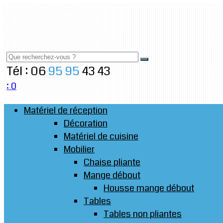
Tél : 06
95
95
43
43
:
0
Matériel de réception
Décoration
Matériel de cuisine
Mobilier
Chaise pliante
Mange débout
Housse mange débout
Tables
Tables non pliantes