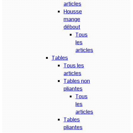
articles
Housse
mange
débout
Tous
les
articles
Tables
Tous les
articles
Tables non
pliantes
Tous
les
articles
Tables
pliantes