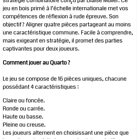
stratégie combinatoire conçu par Blaise Muller. Ce
jeu en bois primé à l’échelle internationale met vos
compétences de réflexion à rude épreuve. Son
objectif ? Aligner quatre pièces partageant au moins
une caractéristique commune. Facile à comprendre,
mais exigeant en stratégie, il promet des parties
captivantes pour deux joueurs.
Comment jouer au Quarto ?
Le jeu se compose de 16 pièces uniques, chacune
possédant 4 caractéristiques :
Claire ou foncée.
Ronde ou carrée.
Haute ou basse.
Pleine ou creuse.
Les joueurs alternent en choisissant une pièce que