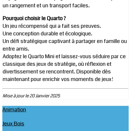
un rangement et un transport faciles.
Pourquoi choisir le Quarto ?
Un jeu récompensé qui a fait ses preuves.
Une conception durable et écologique.
Un défi stratégique captivant à partager en famille ou
entre amis.
Adoptez le Quarto Mini et laissez-vous séduire par ce
classique des jeux de stratégie, où réflexion et
divertissement se rencontrent. Disponible dès
maintenant pour enrichir vos moments de jeux !
Mise à jour le 20 Janvier 2025
Animation
Jeux Bois