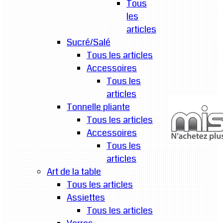
Tous
les
articles
Sucré/Salé
Tous les articles
Accessoires
Tous les
articles
Tonnelle pliante
Tous les articles
Accessoires
Tous les
articles
Art de la table
Tous les articles
Assiettes
Tous les articles