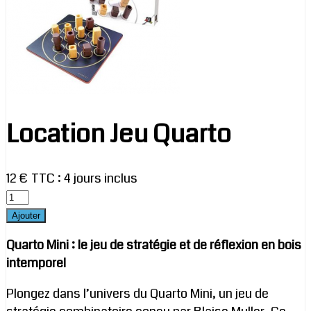
Location Jeu Quarto
12 € TTC
:
4 jours inclus
Quarto Mini : le jeu de stratégie et de réflexion en bois
intemporel
Plongez dans l’univers du Quarto Mini, un jeu de