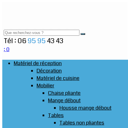
Tél : 06
95
95
43
43
:
0
Matériel de réception
Décoration
Matériel de cuisine
Mobilier
Chaise pliante
Mange débout
Housse mange débout
Tables
Tables non pliantes